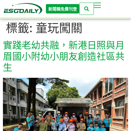
新聞稿免費刊登
標籤:
童玩闖關
實踐老幼共融，新港日照與月
眉國小附幼小朋友創造社區共
生