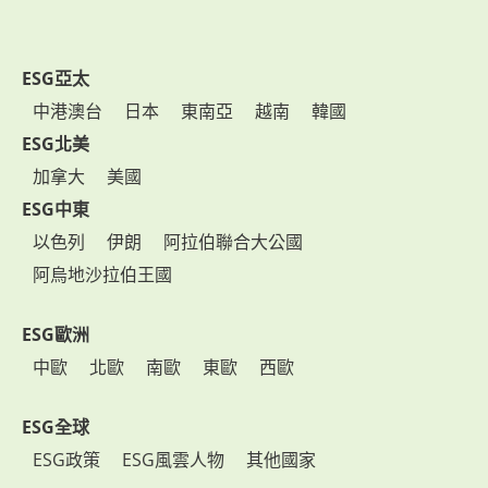
ESG亞太
中港澳台
日本
東南亞
越南
韓國
ESG北美
加拿大
美國
ESG中東
以色列
伊朗
阿拉伯聯合大公國
阿烏地沙拉伯王國
ESG歐洲
中歐
北歐
南歐
東歐
西歐
ESG全球
ESG政策
ESG風雲人物
其他國家