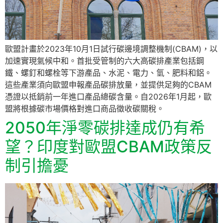
歐盟計畫於2023年10月1日試行碳邊境調整機制(CBAM)，以
加速實現氣候中和。首批受管制的六大高碳排產業包括鋼
鐵、螺釘和螺栓等下游產品、水泥、電力、氫、肥料和鋁。
這些產業須向歐盟申報產品碳排放量，並提供足夠的CBAM
憑證以抵銷前一年進口產品總碳含量。自2026年1月起，歐
盟將根據碳市場價格對進口商品徵收碳關稅。
2050年淨零碳排達成仍有希
望？印度對歐盟CBAM政策反
制引擔憂