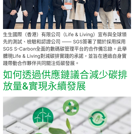
生生國際（香港）有限公司（Life & Living）宣布與全球領
先的測試、檢驗和認證公司 —— SGS簽署了關於採用採用
SGS S-Carbon全面的數碼碳管理平台的合作備忘錄。此舉
體現Life & Living對減碳排實踐的承諾，並旨在通過自身實
踐帶動合作夥伴共同關注低碳發展。
如何透過供應鏈議合減少碳排
放量&實現永續發展