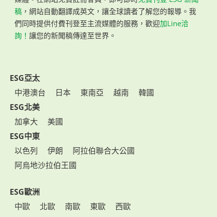
稿
，網站自動翻譯成英文，讓全球讀者了解您的報導。我
們同時提供付費刊登至主流媒體的服務，歡迎
加Line洽
詢！
讓您的新聞稿傳達至世界。
ESG亞太
中港澳台
日本
東南亞
越南
韓國
ESG北美
加拿大
美國
ESG中東
以色列
伊朗
阿拉伯聯合大公國
阿烏地沙拉伯王國
ESG歐洲
中歐
北歐
南歐
東歐
西歐