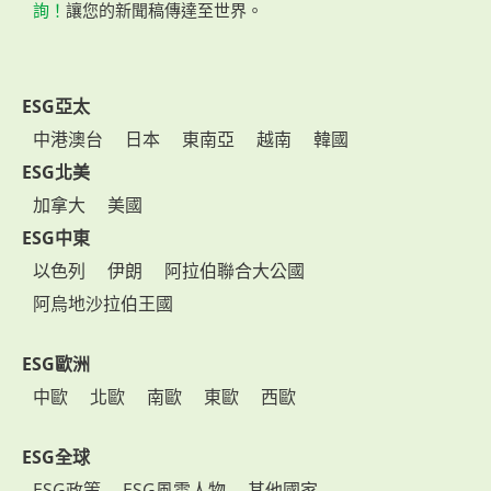
詢！
讓您的新聞稿傳達至世界。
ESG亞太
中港澳台
日本
東南亞
越南
韓國
ESG北美
加拿大
美國
ESG中東
以色列
伊朗
阿拉伯聯合大公國
阿烏地沙拉伯王國
ESG歐洲
中歐
北歐
南歐
東歐
西歐
ESG全球
ESG政策
ESG風雲人物
其他國家