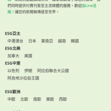
們同時提供付費刊登至主流媒體的服務，歡迎
加Line洽
詢！
讓您的新聞稿傳達至世界。
ESG亞太
中港澳台
日本
東南亞
越南
韓國
ESG北美
加拿大
美國
ESG中東
以色列
伊朗
阿拉伯聯合大公國
阿烏地沙拉伯王國
ESG歐洲
中歐
北歐
南歐
東歐
西歐