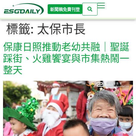
新聞稿免費刊登
標籤:
太保市長
保康日照推動老幼共融｜聖誕
踩街、火雞饗宴與市集熱鬧一
整天