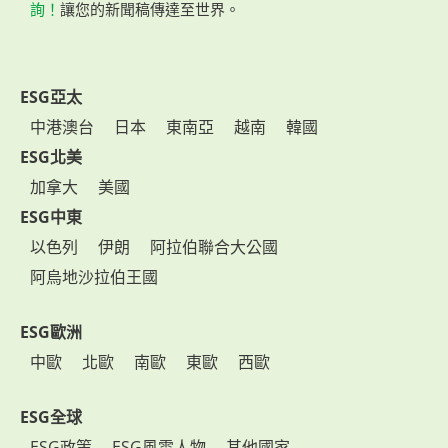
詢！
讓您的新聞稿傳達至世界。
ESG亞太
中港澳台
日本
東南亞
越南
韓國
ESG北美
加拿大
美國
ESG中東
以色列
伊朗
阿拉伯聯合大公國
阿烏地沙拉伯王國
ESG歐洲
中歐
北歐
南歐
東歐
西歐
ESG全球
ESG政策
ESG風雲人物
其他國家