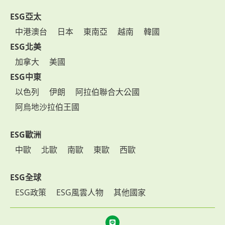
ESG亞太
中港澳台
日本
東南亞
越南
韓國
ESG北美
加拿大
美國
ESG中東
以色列
伊朗
阿拉伯聯合大公國
阿烏地沙拉伯王國
ESG歐洲
中歐
北歐
南歐
東歐
西歐
ESG全球
ESG政策
ESG風雲人物
其他國家