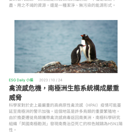
盡、用之不竭的資源，還是一種潔淨、無污染的能源形式。
ESG Daily 小編
2023 / 10 / 24
禽流感危機，南極洲生態系統構成嚴重
威脅
科學家對於史上最嚴重的高病原性禽流感（HPAI）疫情可能蔓
延至南極洲的警示加強。這個地區是許多鳥類的重要繁殖地。
由於擔憂遷徙鳥類攜帶禽流感病毒返回南美洲，南極科學研究
組織「英國南極勘測」發現南喬治亞死亡的棕色賊鷗為H5N1陽
性。