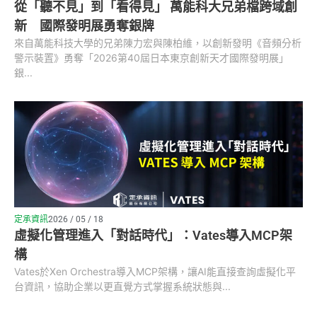
從「聽不見」到「看得見」 萬能科大兄弟檔跨域創
新 國際發明展勇奪銀牌
來自萬能科技大學的兄弟陳力宏與陳柏維，以創新發明《音頻分析
警示裝置》勇奪「2026第40屆日本東京創新天才國際發明展」
銀...
定承資訊
2026 / 05 / 18
虛擬化管理進入「對話時代」：Vates導入MCP架
構
Vates於Xen Orchestra導入MCP架構，讓AI能直接查詢虛擬化平
台資訊，協助企業以更直覺方式掌握系統狀態與...