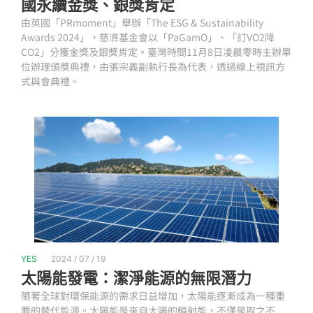
國永續金獎、銀獎肯定
由英國「PRmoment」舉辦「The ESG & Sustainability
Awards 2024」，慈濟基金會以「PaGamO」、「訂VO2降
CO2」分獲金獎及銀獎肯定。臺灣時間11月8日凌晨零時主辦單
位辦理頒獎典禮，由張宗義副執行長為代表，透過線上視訊方
式與會典禮。
YES
2024 / 07 / 19
太陽能發電：潔淨能源的無限潛力
隨著全球對環保能源的需求日益增加，太陽能逐漸成為一種重
要的替代能源。太陽能是來自太陽的輻射能，不僅是取之不