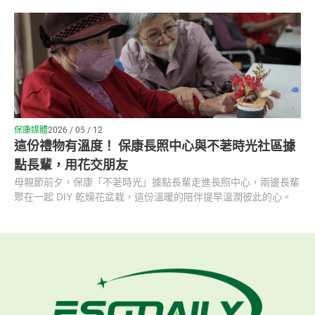
保康媒體
2026 / 05 / 12
這份禮物有溫度！ 保康長照中心與不荖時光社區據
點長輩，用花交朋友
母親節前夕，保康「不荖時光」據點長輩走進長照中心，兩邊長輩
聚在一起 DIY 乾燥花盆栽，這份溫暖的陪伴提早溫潤彼此的心。