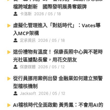
檔跨域創新 國際發明展勇奪銀牌
卡洛斯
2026 / 05 / 18
虛擬化管理進入「對話時代」：Vates導
入MCP架構
定承資訊
2026 / 05 / 18
這份禮物有溫度！ 保康長照中心與不荖時
光社區據點長輩，用花交朋友
保康媒體
2026 / 05 / 12
從行員挪用案例出發 金融業如何建立預警
型稽核機制
Jacksoft
2026 / 05 / 12
AI稽核時代全面啟動 黃秀鳳：不會用AI的